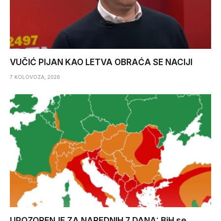
VUČIĆ PIJAN KAO LETVA OBRAĆA SE NACIJI
7 KOLOVOZA, 2026
UPOZORENJE ZA NAREDNIH 7 DANA: BiH se