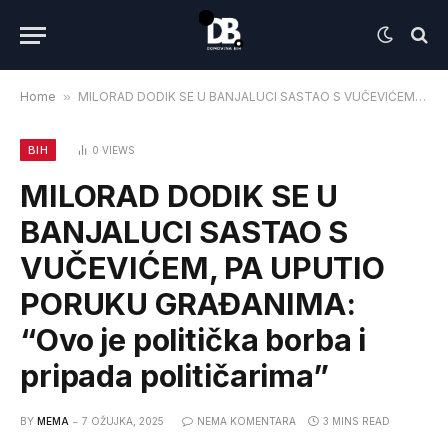
Home
»
MILORAD DODIK SE U BANJALUCI SASTAO S VUČEVIĆEM, PA UPUTIO PORUKU GRAĐANIMA: “Ovo je politička borba i pripada političarima”
BIH
0
VIEWS
MILORAD DODIK SE U
BANJALUCI SASTAO S
VUČEVIĆEM, PA UPUTIO
PORUKU GRAĐANIMA:
“Ovo je politička borba i
pripada političarima”
BY
MEMA
7 OŽUJKA, 2025
NEMA KOMENTARA
3 MINS READ