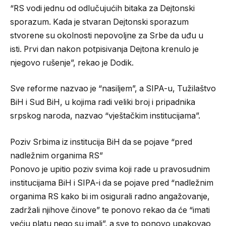
“RS vodi jednu od odlučujućih bitaka za Dejtonski
sporazum. Kada je stvaran Dejtonski sporazum
stvorene su okolnosti nepovoljne za Srbe da uđu u
isti. Prvi dan nakon potpisivanja Dejtona krenulo je
njegovo rušenje”, rekao je Dodik.
Sve reforme nazvao je “nasiljem”, a SIPA-u, Tužilaštvo
BiH i Sud BiH, u kojima radi veliki broj i pripadnika
srpskog naroda, nazvao “vještačkim institucijama”.
Poziv Srbima iz institucija BiH da se pojave “pred
nadležnim organima RS”
Ponovo je upitio poziv svima koji rade u pravosudnim
institucijama BiH i SIPA-i da se pojave pred “nadležnim
organima RS kako bi im osigurali radno angažovanje,
zadržali njihove činove” te ponovo rekao da će “imati
većiu platu nego su imali”, a sve to ponovo upakovao