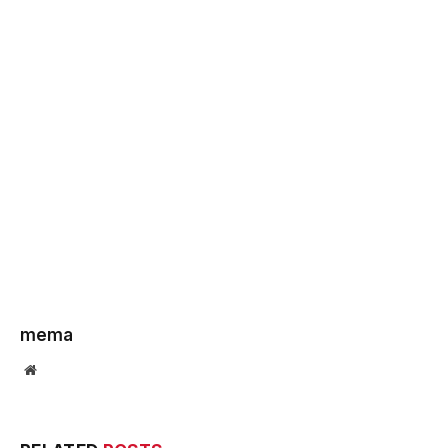
mema
Website