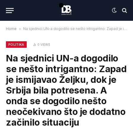
Home
»
Na sjednici UN-a dogodilo se nešto intrigantno: Zapad je ismijavao Željku, dok je Srbija bila potresena. A onda se dogodilo nešto neočekivano što je dodatno začinilo situaciju
POLITIKA
0
VIEWS
Na sjednici UN-a dogodilo
se nešto intrigantno: Zapad
je ismijavao Željku, dok je
Srbija bila potresena. A
onda se dogodilo nešto
neočekivano što je dodatno
začinilo situaciju