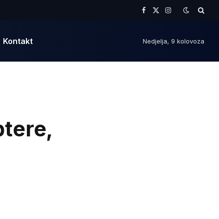
Facebook
X
Instagram
(Twitter)
Kontakt
Nedjelja, 9 kolovoza
ptere,