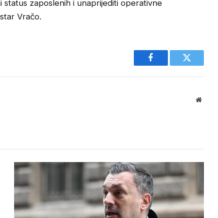
 status zaposlenih i unaprijediti operativne
istar Vračo.
Facebook
Twitter
Websi