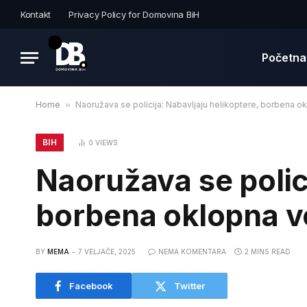
Kontakt
Privacy Policy for Domovina BiH
Početna
Home
»
Naoružava se policija: Nabavljaju helikoptere, borbena ok
BIH
0
VIEWS
Naoružava se polici
borbena oklopna vo
BY
MEMA
7 VELJAČE, 2025
NEMA KOMENTARA
2 MINS READ
Facebook
Twitter