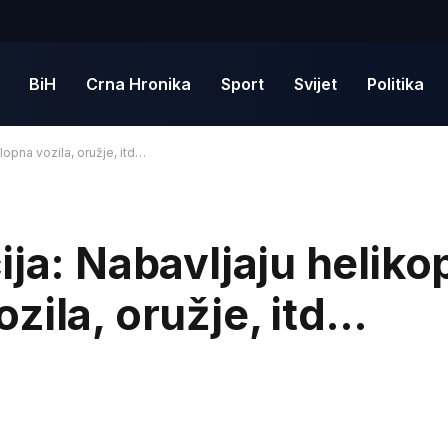
BiH
Crna Hronika
Sport
Svijet
Politika
lopna vozila, oružje, itd…
ja: Nabavljaju heliko
zila, oružje, itd…