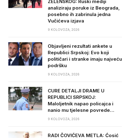
ZELENSKOG: Ruski mediji
analiziraju poruke iz Beograda,
posebno ih zabrinula jedna
Vučićeva izjava
9 KOLOVOZA, 2026
Objavljeni rezultati ankete u
Republici Srpskoj: Evo koji
političari i stranke imaju najveću
podršku
9 KOLOVOZA, 2026
CURE DETALJI DRAME U
REPUBLICI SRPSKOJ:
Maloljetnik napao policajca i
nanio mu tjelesne povrede…
9 KOLOVOZA, 2026
RADI ČOVIĆEVA METLA: Ćosić