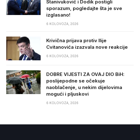
Stanivuković i Dodik postigli
sporazum, pogledajte šta je sve
izglasano!
6 KOLOVOZA, 2026
Krivična prijava protiv Ilije
Cvitanovića izazvala nove reakcije
6 KOLOVOZA, 2026
DOBRE VIJESTI ZA OVAJ DIO BiH:
poslijepodne se očekuje
naoblačenje, u nekim dijelovima
mogući i pljuskovi
6 KOLOVOZA, 2026