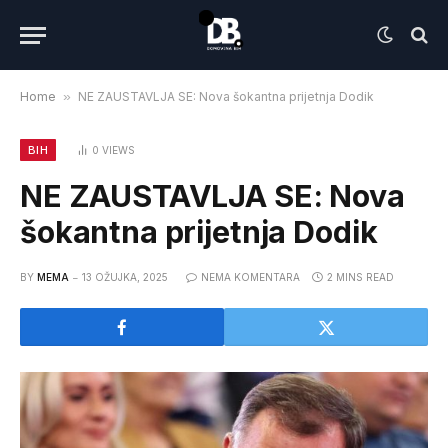
Home
»
NE ZAUSTAVLJA SE: Nova šokantna prijetnja Dodik
BIH
0
VIEWS
NE ZAUSTAVLJA SE: Nova
šokantna prijetnja Dodik
BY
MEMA
13 OŽUJKA, 2025
NEMA KOMENTARA
2 MINS READ