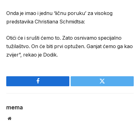
Onda je imao i jednu ‘ličnu poruku’ za visokog
predstavika Christiana Schmidtsa:
Otići će i srušti ćemo to. Zato osnivamo specijalno
tužilaštvo. On će biti prvi optužen. Ganjat ćemo ga kao
zvijer”, rekao je Dodik.
Facebook
Twitter
mema
Website