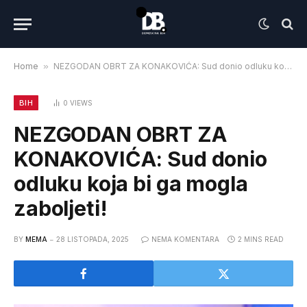
Home
»
NEZGODAN OBRT ZA KONAKOVIĆA: Sud donio odluku koja bi ga mogla zaboljeti!
BIH
0
VIEWS
NEZGODAN OBRT ZA
KONAKOVIĆA: Sud donio
odluku koja bi ga mogla
zaboljeti!
BY
MEMA
28 LISTOPADA, 2025
NEMA KOMENTARA
2 MINS READ