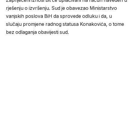
Zapriječeni iznosi bit će uplaćivani na račun naveden u
rješenju o izvršenju. Sud je obavezao Ministarstvo
vanjskih poslova BiH da sprovede odluku i da, u
slučaju promjene radnog statusa Konakovića, o tome
bez odlaganja obavijesti sud.