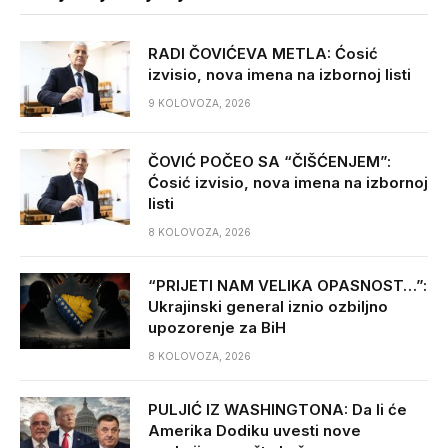
RADI ČOVIĆEVA METLA: Ćosić
izvisio, nova imena na izbornoj listi
9 KOLOVOZA, 2026
ČOVIĆ POČEO SA “ČIŠĆENJEM”:
Ćosić izvisio, nova imena na izbornoj
listi
8 KOLOVOZA, 2026
“PRIJETI NAM VELIKA OPASNOST…”:
Ukrajinski general iznio ozbiljno
upozorenje za BiH
8 KOLOVOZA, 2026
PULJIĆ IZ WASHINGTONA: Da li će
Amerika Dodiku uvesti nove