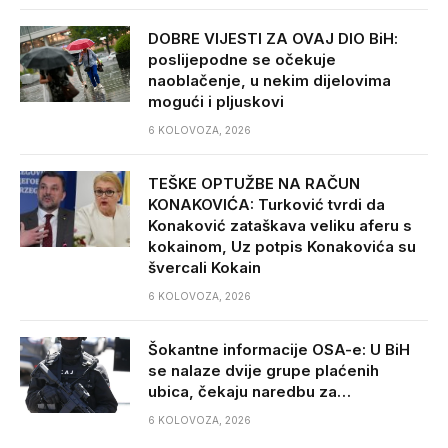
DOBRE VIJESTI ZA OVAJ DIO BiH:
poslijepodne se očekuje
naoblačenje, u nekim dijelovima
mogući i pljuskovi
6 KOLOVOZA, 2026
TEŠKE OPTUŽBE NA RAČUN
KONAKOVIĆA: Turković tvrdi da
Konaković zataškava veliku aferu s
kokainom, Uz potpis Konakovića su
švercali Kokain
6 KOLOVOZA, 2026
Šokantne informacije OSA-e: U BiH
se nalaze dvije grupe plaćenih
ubica, čekaju naredbu za…
6 KOLOVOZA, 2026