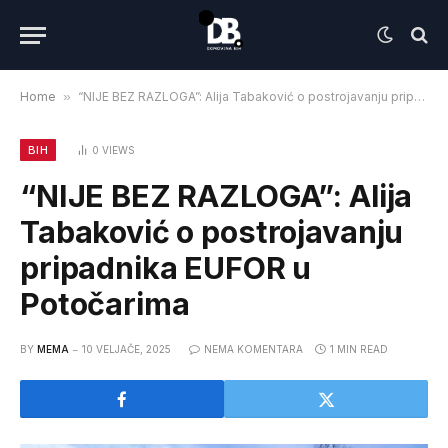
Home
»
“NIJE BEZ RAZLOGA”: Alija Tabaković o postrojavanju pripadnika EUFOR u Potočarima
BIH
0
VIEWS
“NIJE BEZ RAZLOGA”: Alija
Tabaković o postrojavanju
pripadnika EUFOR u
Potočarima
BY
MEMA
10 VELJAČE, 2025
NEMA KOMENTARA
1 MIN READ