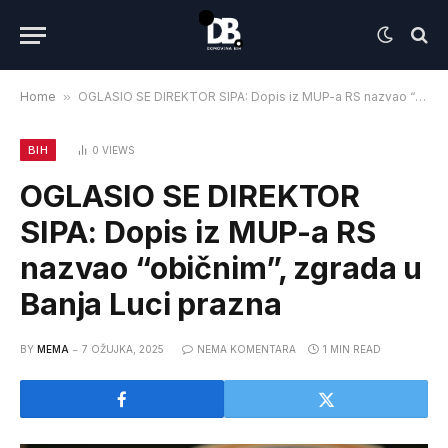
Home
»
OGLASIO SE DIREKTOR SIPA: Dopis iz MUP-a RS nazvao “običnim”, zgrada u Banja Luci prazna
BIH
0
VIEWS
OGLASIO SE DIREKTOR
SIPA: Dopis iz MUP-a RS
nazvao “običnim”, zgrada u
Banja Luci prazna
BY
MEMA
7 OŽUJKA, 2025
NEMA KOMENTARA
1 MIN READ