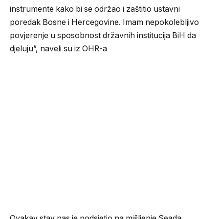
instrumente kako bi se održao i zaštitio ustavni
poredak Bosne i Hercegovine. Imam nepokolebljivo
povjerenje u sposobnost državnih institucija BiH da
djeluju”, naveli su iz OHR-a
Ovakav stav nas je podsjetio na mišljenje Seada