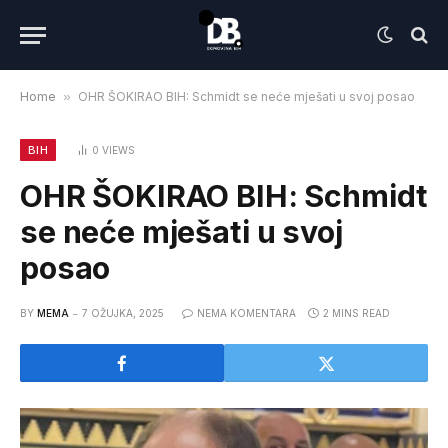
Home
»
OHR ŠOKIRAO BIH: Schmidt se neće mješati u svoj posao
BIH
0
VIEWS
OHR ŠOKIRAO BIH: Schmidt
se neće mješati u svoj
posao
BY
MEMA
7 OŽUJKA, 2025
NEMA KOMENTARA
2 MINS READ