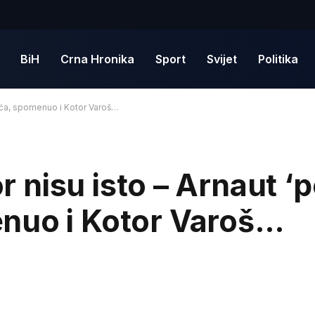
BiH
Crna Hronika
Sport
Svijet
Politika
ndića, spomenuo i Kotor Varoš…
or nisu isto – Arnaut ‘
nuo i Kotor Varoš…