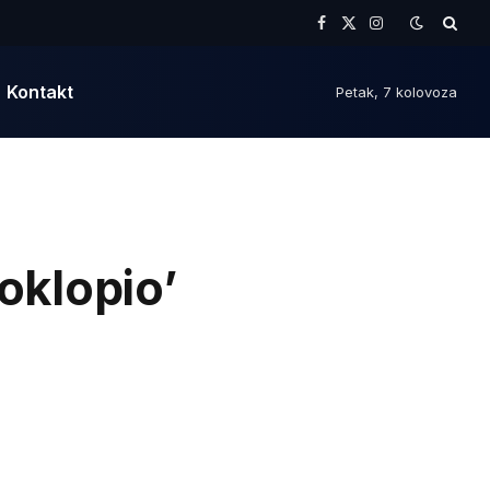
Facebook
X
Instagram
(Twitter)
Kontakt
Petak, 7 kolovoza
poklopio’