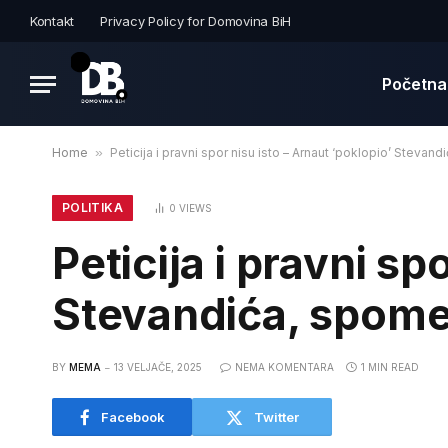
Kontakt
Privacy Policy for Domovina BiH
Početna
Home
»
Peticija i pravni spor nisu isto – Arnaut ‘poklopio’ Steva
POLITIKA
0
VIEWS
Peticija i pravni sp
Stevandića, spome
BY
MEMA
13 VELJAČE, 2025
NEMA KOMENTARA
1 MIN READ
Facebook
Twitter