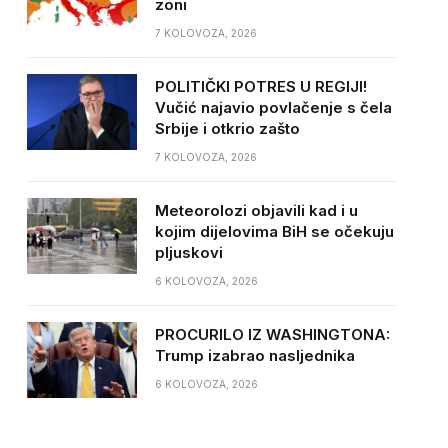
zoni
7 KOLOVOZA, 2026
POLITIČKI POTRES U REGIJI!
Vučić najavio povlačenje s čela
Srbije i otkrio zašto
7 KOLOVOZA, 2026
Meteorolozi objavili kad i u
kojim dijelovima BiH se očekuju
pljuskovi
6 KOLOVOZA, 2026
PROCURILO IZ WASHINGTONA:
Trump izabrao nasljednika
6 KOLOVOZA, 2026