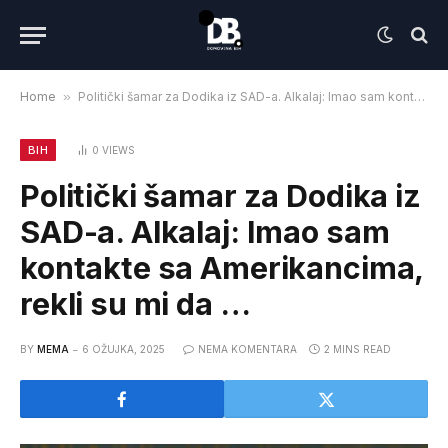
Home
»
Politički šamar za Dodika iz SAD-a. Alkalaj: Imao sam kontakte sa Amerikancima, rekli su mi da …
BIH
0
VIEWS
Politički šamar za Dodika iz
SAD-a. Alkalaj: Imao sam
kontakte sa Amerikancima,
rekli su mi da …
BY
MEMA
6 OŽUJKA, 2025
NEMA KOMENTARA
2 MINS READ