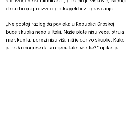
sprovođene kontinuirano“, poručio je Višković, ističući
da su brojni proizvodi poskupjeli bez opravdanja.
„Ne postoji razlog da pavlaka u Republici Srpskoj
bude skuplja nego u Italiji. Naše plate nisu veće, struja
nije skuplja, porezi nisu viši, niti je gorivo skuplje. Kako
je onda moguće da su cijene tako visoke?“ upitao je.