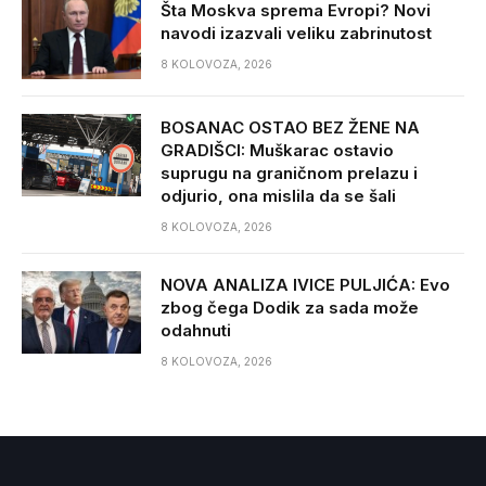
Šta Moskva sprema Evropi? Novi
navodi izazvali veliku zabrinutost
8 KOLOVOZA, 2026
BOSANAC OSTAO BEZ ŽENE NA
GRADIŠCI: Muškarac ostavio
suprugu na graničnom prelazu i
odjurio, ona mislila da se šali
8 KOLOVOZA, 2026
NOVA ANALIZA IVICE PULJIĆA: Evo
zbog čega Dodik za sada može
odahnuti
8 KOLOVOZA, 2026