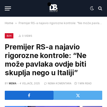
Home
»
Premijer RS-a najavio rigorozne kontrole: “Ne može pavlaka ovdje biti skuplja nego u Italiji”
BIH
0
VIEWS
Premijer RS-a najavio
rigorozne kontrole: “Ne
može pavlaka ovdje biti
skuplja nego u Italiji”
BY
MEMA
4 VELJAČE, 2025
NEMA KOMENTARA
1 MIN READ