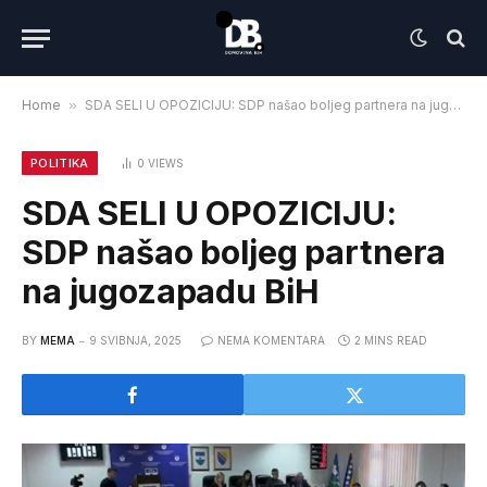
Home
»
SDA SELI U OPOZICIJU: SDP našao boljeg partnera na jugozapadu BiH
POLITIKA
0
VIEWS
SDA SELI U OPOZICIJU:
SDP našao boljeg partnera
na jugozapadu BiH
BY
MEMA
9 SVIBNJA, 2025
NEMA KOMENTARA
2 MINS READ