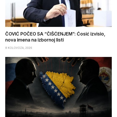
ČOVIĆ POČEO SA “ČIŠĆENJEM”: Ćosić izvisio,
nova imena na izbornoj listi
8 KOLOVOZA, 2026