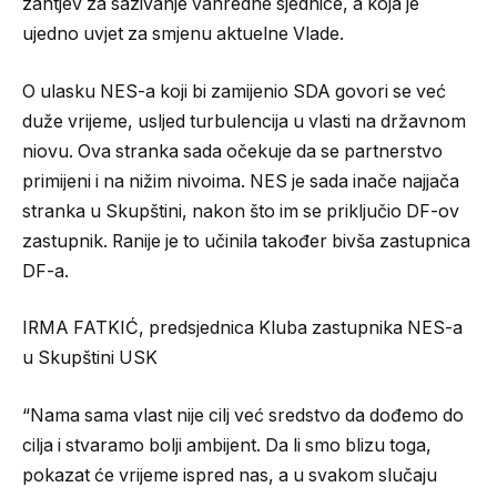
zahtjev za sazivanje vanredne sjednice, a koja je
ujedno uvjet za smjenu aktuelne Vlade.
O ulasku NES-a koji bi zamijenio SDA govori se već
duže vrijeme, usljed turbulencija u vlasti na državnom
niovu. Ova stranka sada očekuje da se partnerstvo
primijeni i na nižim nivoima. NES je sada inače najjača
stranka u Skupštini, nakon što im se priključio DF-ov
zastupnik. Ranije je to učinila također bivša zastupnica
DF-a.
IRMA FATKIĆ, predsjednica Kluba zastupnika NES-a
u Skupštini USK
“Nama sama vlast nije cilj već sredstvo da dođemo do
cilja i stvaramo bolji ambijent. Da li smo blizu toga,
pokazat će vrijeme ispred nas, a u svakom slučaju