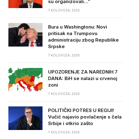
su organizovali…”
7 KOLOVOZA, 2026
Bura u Washingtonu: Novi
pritisak na Trumpovu
administraciju zbog Republike
Srpske
7 KOLOVOZA, 2026
UPOZORENJE ZA NAREDNIH 7
DANA: BiH se nalazi u crvenoj
zoni
7 KOLOVOZA, 2026
POLITIČKI POTRES U REGIJI!
Vučić najavio povlačenje s čela
Srbije i otkrio zašto
7 KOLOVOZA, 2026