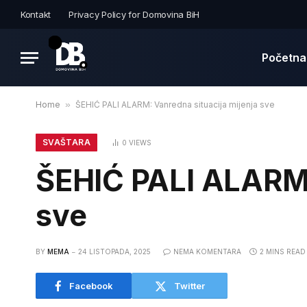
Kontakt
Privacy Policy for Domovina BiH
Početna
Home
»
ŠEHIĆ PALI ALARM: Vanredna situacija mijenja sve
SVAŠTARA
0
VIEWS
ŠEHIĆ PALI ALARM:
sve
BY
MEMA
24 LISTOPADA, 2025
NEMA KOMENTARA
2 MINS READ
Facebook
Twitter