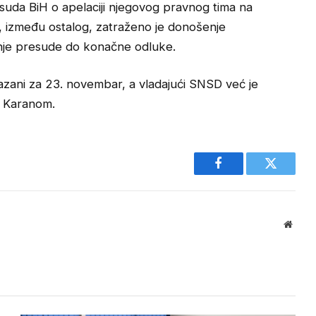
uda BiH o apelaciji njegovog pravnog tima na
, između ostalog, zatraženo je donošenje
enje presude do konačne odluke.
kazani za 23. novembar, a vladajući SNSD već je
m Karanom.
Facebook
Twitter
Websi