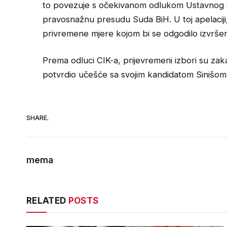
to povezuje s očekivanom odlukom Ustavnog s
pravosnažnu presudu Suda BiH. U toj apelaciji
privremene mjere kojom bi se odgodilo izvrš
Prema odluci CIK-a, prijevremeni izbori su za
potvrdio učešće sa svojim kandidatom Sinišo
SHARE.
mema
RELATED
POSTS