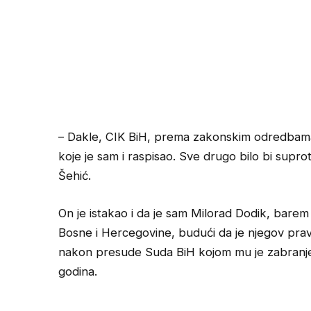
– Dakle, CIK BiH, prema zakonskim odredbam
koje je sam i raspisao. Sve drugo bilo bi supr
Šehić.
On je istakao i da je sam Milorad Dodik, bar
Bosne i Hercegovine, budući da je njegov pra
nakon presude Suda BiH kojom mu je zabranjen
godina.