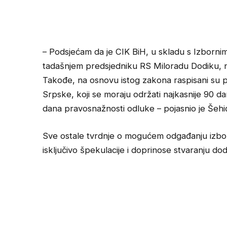
– Podsjećam da je CIK BiH, u skladu s Izbor
tadašnjem predsjedniku RS Miloradu Dodiku,
Takođe, na osnovu istog zakona raspisani su p
Srpske, koji se moraju održati najkasnije 90
dana pravosnažnosti odluke – pojasnio je Šehi
Sve ostale tvrdnje o mogućem odgađanju izbora
isključivo špekulacije i doprinose stvaranju dod