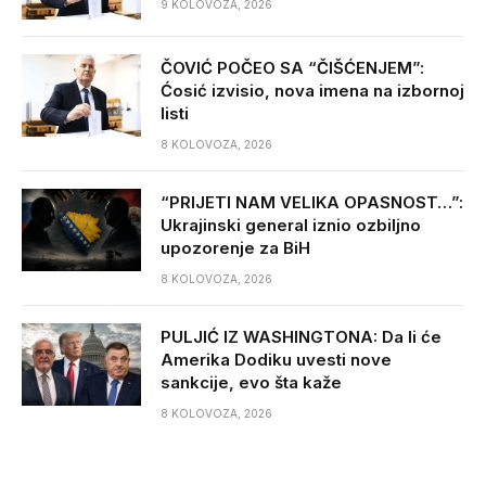
9 KOLOVOZA, 2026
ČOVIĆ POČEO SA “ČIŠĆENJEM”:
Ćosić izvisio, nova imena na izbornoj
listi
8 KOLOVOZA, 2026
“PRIJETI NAM VELIKA OPASNOST…”:
Ukrajinski general iznio ozbiljno
upozorenje za BiH
8 KOLOVOZA, 2026
PULJIĆ IZ WASHINGTONA: Da li će
Amerika Dodiku uvesti nove
sankcije, evo šta kaže
8 KOLOVOZA, 2026