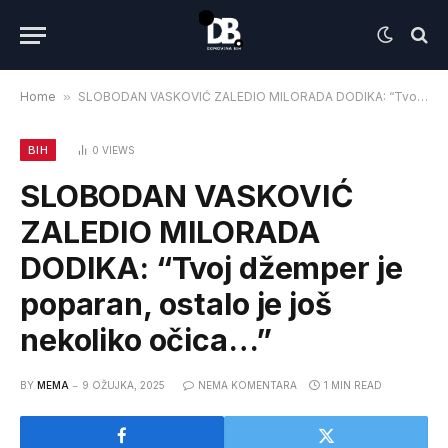
Home
»
SLOBODAN VASKOVIĆ ZALEDIO MILORADA DODIKA: “Tvoj džemper je poparan, ostalo je još nekoliko očica…”
BIH
0
VIEWS
SLOBODAN VASKOVIĆ
ZALEDIO MILORADA
DODIKA: “Tvoj džemper je
poparan, ostalo je još
nekoliko očica…”
BY
MEMA
9 OŽUJKA, 2025
NEMA KOMENTARA
1 MIN READ