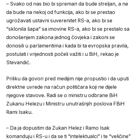
– Svako od nas bio bi spreman da bude streljan, a ne
da bude na nekoj od funkcija, ako bi se prestao
ugrožavati ustavni suverenitet RS-a, ako bi se
“sklonila šapa” sa imovine RS-a, ako bi se prestalo sa
donošenjem zakona jednog čovjeka i zakoni se
donosili u parlamentima i kada bi ta evropska pravila,
postulati i vrijednosti počeli važiti i u BiH, rekao je
Stevandić.
Priliku da govori pred medijim nije propustio i da uputi
direktne uvrede na račun političara koji ne dijele
njegove stavove. Radi se o ministru odbrane BiH
Zukanu Helezu i Ministru unutrašnjih poslova FBiH
Rami Isaku.
– Da ja dopustim da Zukan Helez i Ramo Isak
komanduju i RS-u i da se ti “intelektualci” i te “veličine”