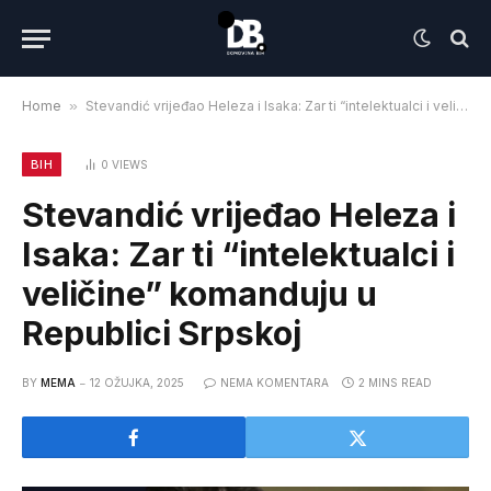
Home
»
Stevandić vrijeđao Heleza i Isaka: Zar ti “intelektualci i veličine” komanduju u Republici Srpskoj
BIH
0
VIEWS
Stevandić vrijeđao Heleza i
Isaka: Zar ti “intelektualci i
veličine” komanduju u
Republici Srpskoj
BY
MEMA
12 OŽUJKA, 2025
NEMA KOMENTARA
2 MINS READ