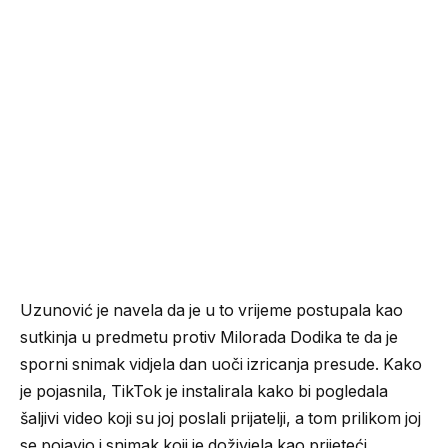
Uzunović je navela da je u to vrijeme postupala kao
sutkinja u predmetu protiv Milorada Dodika te da je
sporni snimak vidjela dan uoči izricanja presude. Kako
je pojasnila, TikTok je instalirala kako bi pogledala
šaljivi video koji su joj poslali prijatelji, a tom prilikom joj
se pojavio i snimak koji je doživjela kao prijeteći.