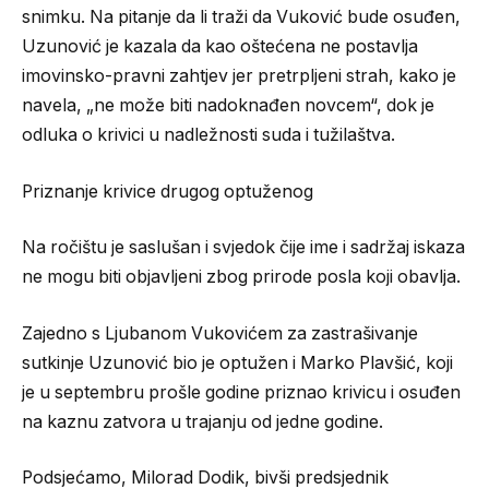
snimku. Na pitanje da li traži da Vuković bude osuđen,
Uzunović je kazala da kao oštećena ne postavlja
imovinsko-pravni zahtjev jer pretrpljeni strah, kako je
navela, „ne može biti nadoknađen novcem“, dok je
odluka o krivici u nadležnosti suda i tužilaštva.
Priznanje krivice drugog optuženog
Na ročištu je saslušan i svjedok čije ime i sadržaj iskaza
ne mogu biti objavljeni zbog prirode posla koji obavlja.
Zajedno s Ljubanom Vukovićem za zastrašivanje
sutkinje Uzunović bio je optužen i Marko Plavšić, koji
je u septembru prošle godine priznao krivicu i osuđen
na kaznu zatvora u trajanju od jedne godine.
Podsjećamo, Milorad Dodik, bivši predsjednik