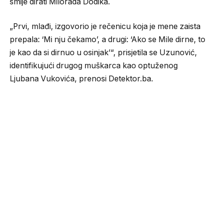
smije dirati Milorada Dodika.
„Prvi, mlađi, izgovorio je rečenicu koja je mene zaista
prepala: ‘Mi nju čekamo’, a drugi: ‘Ako se Mile dirne, to
je kao da si dirnuo u osinjak’“, prisjetila se Uzunović,
identifikujući drugog muškarca kao optuženog
Ljubana Vukovića, prenosi Detektor.ba.