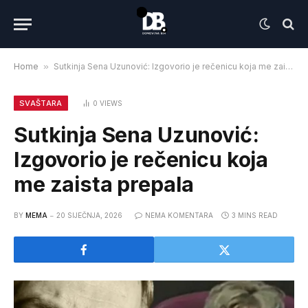
Home
»
Sutkinja Sena Uzunović: Izgovorio je rečenicu koja me zaista prepala
SVAŠTARA
0
VIEWS
Sutkinja Sena Uzunović:
Izgovorio je rečenicu koja
me zaista prepala
BY
MEMA
20 SIJEČNJA, 2026
NEMA KOMENTARA
3 MINS READ