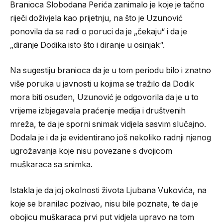
Branioca Slobodana Perića zanimalo je koje je tačno
riječi doživjela kao prijetnju, na što je Uzunović
ponovila da se radi o poruci da je „čekaju“ i da je
„diranje Dodika isto što i diranje u osinjak“.
Na sugestiju branioca da je u tom periodu bilo i znatno
više poruka u javnosti u kojima se tražilo da Dodik
mora biti osuđen, Uzunović je odgovorila da je u to
vrijeme izbjegavala praćenje medija i društvenih
mreža, te da je sporni snimak vidjela sasvim slučajno.
Dodala je i da je evidentirano još nekoliko radnji njenog
ugrožavanja koje nisu povezane s dvojicom
muškaraca sa snimka.
Istakla je da joj okolnosti života Ljubana Vukovića, na
koje se branilac pozivao, nisu bile poznate, te da je
obojicu muškaraca prvi put vidjela upravo na tom