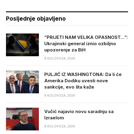
Posljednje objavljeno
“PRIJETI NAM VELIKA OPASNOST…”:
Ukrajinski general iznio ozbiljno
upozorenje za BiH
8 KOLOVOZA, 2026
PULJIĆ IZ WASHINGTONA: Da li će
Amerika Dodiku uvesti nove
sankcije, evo šta kaže
8 KOLOVOZA, 2026
Vučić najavio novu saradnju sa
Izraelom
8 KOLOVOZA, 2026