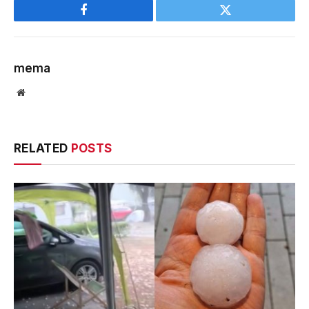
Facebook
Twitter
mema
Website
RELATED
POSTS