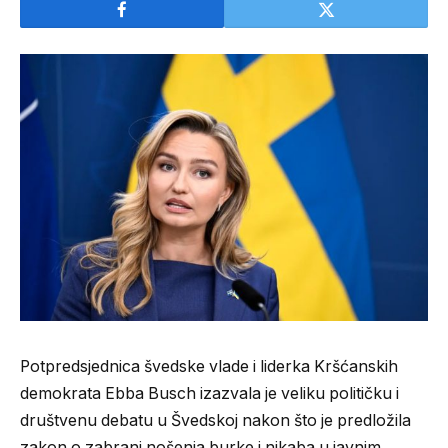
Potpredsjednica švedske vlade i liderka Kršćanskih
demokrata Ebba Busch izazvala je veliku političku i
društvenu debatu u Švedskoj nakon što je predložila
zakon o zabrani nošenja burke i nikaba u javnim