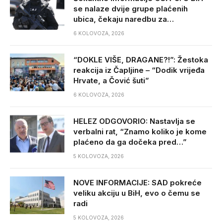
se nalaze dvije grupe plaćenih
ubica, čekaju naredbu za…
6 KOLOVOZA, 2026
“DOKLE VIŠE, DRAGANE?!”: Žestoka
reakcija iz Čapljine – “Dodik vrijeđa
Hrvate, a Čović šuti”
6 KOLOVOZA, 2026
HELEZ ODGOVORIO: Nastavlja se
verbalni rat, “Znamo koliko je kome
plaćeno da ga dočeka pred…”
5 KOLOVOZA, 2026
NOVE INFORMACIJE: SAD pokreće
veliku akciju u BiH, evo o čemu se
radi
5 KOLOVOZA, 2026