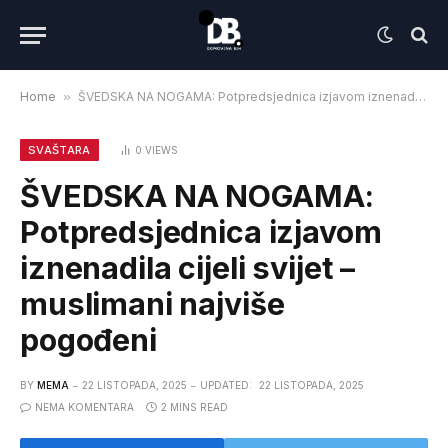
Home
»
ŠVEDSKA NA NOGAMA: Potpredsjednica izjavom iznenadila cijeli svijet – muslimani najviše pogođeni
SVAŠTARA
0
VIEWS
ŠVEDSKA NA NOGAMA:
Potpredsjednica izjavom
iznenadila cijeli svijet –
muslimani najviše
pogođeni
BY
MEMA
22 LISTOPADA, 2025
UPDATED:
22 LISTOPADA, 2025
NEMA KOMENTARA
2 MINS READ