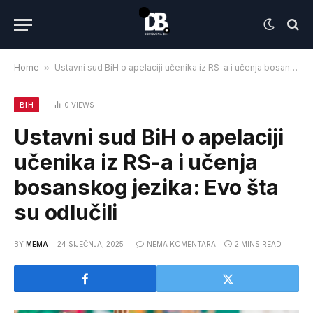
Home
»
Ustavni sud BiH o apelaciji učenika iz RS-a i učenja bosanskog jezika: Evo šta su odlučili
BIH
0
VIEWS
Ustavni sud BiH o apelaciji
učenika iz RS-a i učenja
bosanskog jezika: Evo šta
su odlučili
BY
MEMA
24 SIJEČNJA, 2025
NEMA KOMENTARA
2 MINS READ