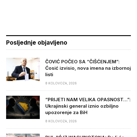
Posljednje objavljeno
ČOVIĆ POČEO SA “ČIŠĆENJEM”:
Ćosić izvisio, nova imena na izbornoj
listi
8 KOLOVOZA, 2026
“PRIJETI NAM VELIKA OPASNOST…”:
Ukrajinski general iznio ozbiljno
upozorenje za BiH
8 KOLOVOZA, 2026