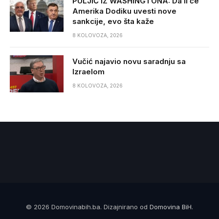
PULJIĆ IZ WASHINGTONA: Da li će
Amerika Dodiku uvesti nove
sankcije, evo šta kaže
8 KOLOVOZA, 2026
Vučić najavio novu saradnju sa
Izraelom
8 KOLOVOZA, 2026
© 2026 Domovinabih.ba. Dizajnirano od
Domovina BiH
.