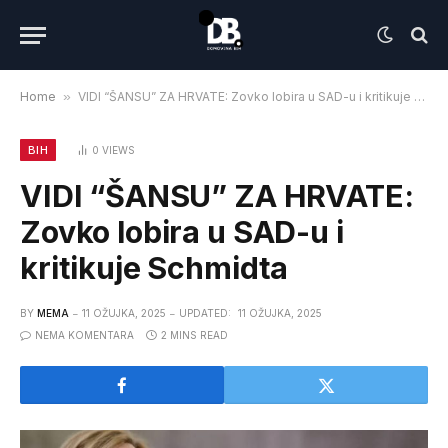
Home
»
VIDI “ŠANSU” ZA HRVATE: Zovko lobira u SAD-u i kritikuje Schmidta
BIH
0
VIEWS
VIDI “ŠANSU” ZA HRVATE:
Zovko lobira u SAD-u i
kritikuje Schmidta
BY
MEMA
11 OŽUJKA, 2025
UPDATED:
11 OŽUJKA, 2025
NEMA KOMENTARA
2 MINS READ