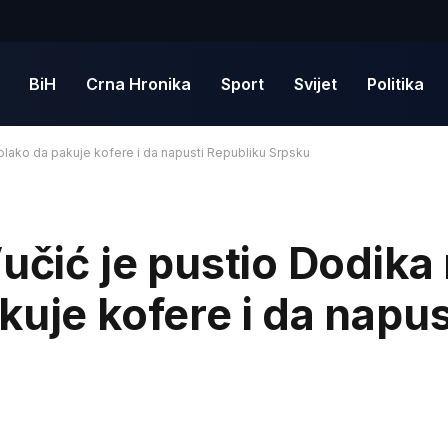
BiH
Crna Hronika
Sport
Svijet
Politika
polako da pakuje kofere i da napusti Republiku Srpsku
učić je pustio Dodika
kuje kofere i da napus