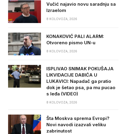
Vučić najavio novu saradnju sa
Izraelom
8 KOLOVOZA, 2026
KONAKOVIĆ PALI ALARM:
Otvoreno pismo UN-u
8 KOLOVOZA, 2026
ISPLIVAO SNIMAK POKUŠAJA
LIKVIDACIJE DABIĆA U
LUKAVICI: Napadač ga pratio
dok je šetao psa, pa mu pucao
s leđa (VIDEO)
8 KOLOVOZA, 2026
Šta Moskva sprema Evropi?
Novi navodi izazvali veliku
zabrinutost