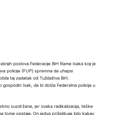
rašnjih poslova Federacije BiH Rame Isaka koji je
ava policije (FUP) spremna da uhapsi
bila taj zadatak od Tužilaštva BiH.
 gospodin Isak, da bi došla Federalna policija u
ebno suzdržane, jer svaka radikalizacija, teške
na tome opstaje. On jedva priželjkuje bilo kakav