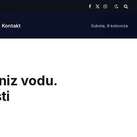
Facebook
X
Instagram
(Twitter)
Kontakt
Subota, 8 kolovoza
 niz vodu.
ti