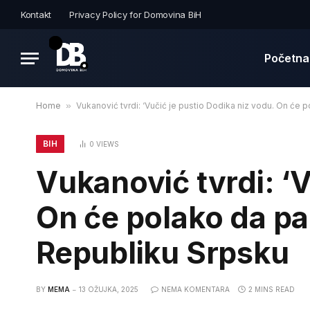
Kontakt
Privacy Policy for Domovina BiH
Početna
Home
»
Vukanović tvrdi: ‘Vučić je pustio Dodika niz vodu. On će 
BIH
0
VIEWS
Vukanović tvrdi: ‘V
On će polako da pa
Republiku Srpsku
BY
MEMA
13 OŽUJKA, 2025
NEMA KOMENTARA
2 MINS READ