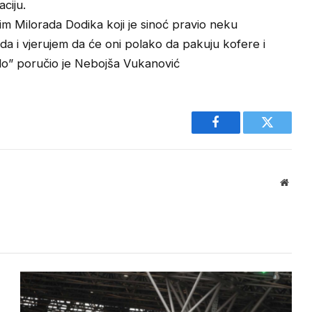
ciju.
žim Milorada Dodika koji je sinoć pravio neku
da i vjerujem da će oni polako da pakuju kofere i
klo” poručio je Nebojša Vukanović
Facebook
Twitter
Websi