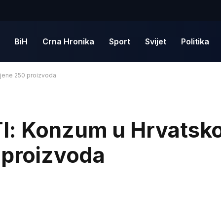
BiH
Crna Hronika
Sport
Svijet
Politika
ijene 250 proizvoda
: Konzum u Hrvatskoj
 proizvoda