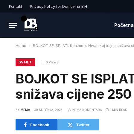
Kontakt
Privacy Policy for Domovina BiH
Početna
Home
»
BOJKOT SE ISPLATI: Konzum u Hrvatskoj trajno snižava c
SVIJET
0
VIEWS
BOJKOT SE ISPLATI
snižava cijene 250
BY
MEMA
30 SIJEČNJA, 2025
NEMA KOMENTARA
1 MIN READ
Facebook
Twitter