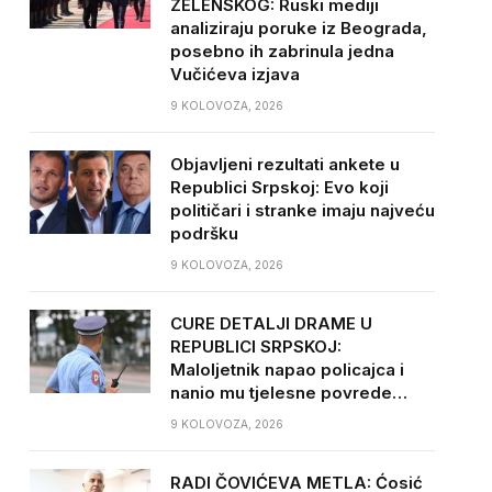
ZELENSKOG: Ruski mediji
analiziraju poruke iz Beograda,
posebno ih zabrinula jedna
Vučićeva izjava
9 KOLOVOZA, 2026
Objavljeni rezultati ankete u
Republici Srpskoj: Evo koji
političari i stranke imaju najveću
podršku
9 KOLOVOZA, 2026
CURE DETALJI DRAME U
REPUBLICI SRPSKOJ:
Maloljetnik napao policajca i
nanio mu tjelesne povrede…
9 KOLOVOZA, 2026
RADI ČOVIĆEVA METLA: Ćosić