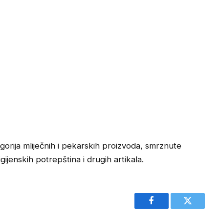
orija mliječnih i pekarskih proizvoda, smrznute
ijenskih potrepština i drugih artikala.
Facebook
Twitter