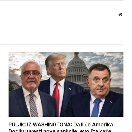
Websi
PULJIĆ IZ WASHINGTONA: Da li će Amerika
Dodiku uvesti nove sankcije, evo šta kaže