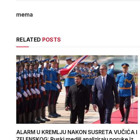
mema
RELATED
POSTS
ALARM U KREMLJU NAKON SUSRETA VUČIĆA I
ZELENSKOG: Ruski mediji analiziraju poruke iz